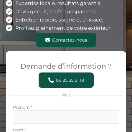
Expertise locale, résultats garantis.
Devis gratuit, tarifs transparents.
Entretien rapide, soigné et efficace.
Profitez pleinement de votre extérieur.
Contactez-nous
Demande d’information ?
06 85 55 81 18
ou
Formulaire
Prénom
*
simple
avec
téléphone
Nom
*