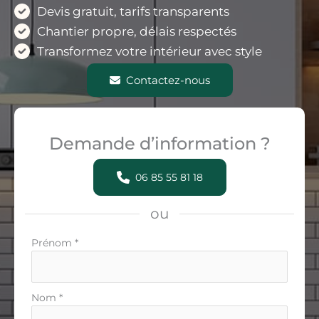
Devis gratuit, tarifs transparents
Chantier propre, délais respectés
Transformez votre intérieur avec style
Contactez-nous
Demande d’information ?
06 85 55 81 18
ou
Formulaire
Prénom
*
simple
avec
téléphone
Nom
*