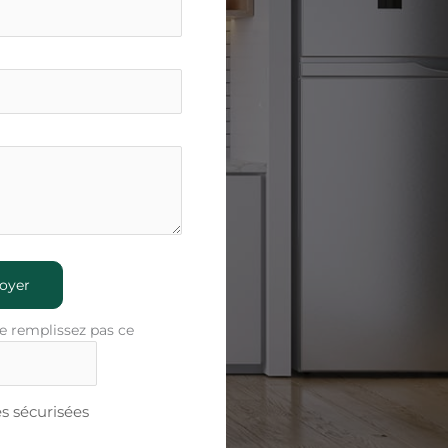
oyer
e remplissez pas ce
 sécurisées