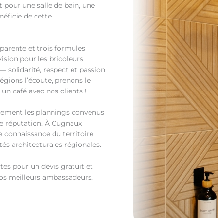
t pour une salle de bain, une
néficie de cette
sparente et trois formules
ision pour les bricoleurs
 solidarité, respect et passion
égions l’écoute, prenons le
 un café avec nos clients !
usement les plannings convenus
tre réputation. À Cugnaux
 connaissance du territoire
tés architecturales régionales.
tes pour un devis gratuit et
os meilleurs ambassadeurs.