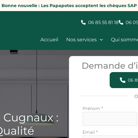
Bonne nouvelle : Les Papapotes acceptent les chèques SAP
06 85 55 81 18
06 09
Accueil
Nos services
Qui somm
Demande d’i
06 8
Formulaire
Prénom
*
à Cugnaux :
simple
avec
Qualité
téléphone
Email
*