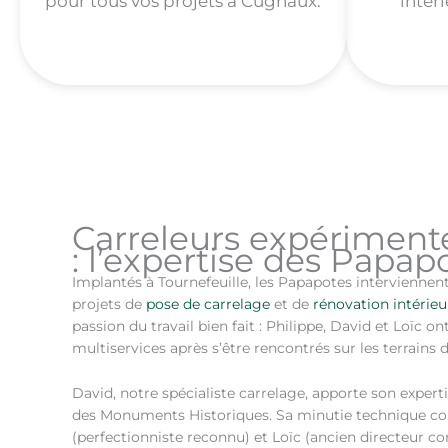
pour tous vos projets à Cugnaux.
intér
Carreleurs expériment
: l’expertise des Papap
Implantés à Tournefeuille, les Papapotes intervienne
projets de
pose de carrelage
et de
rénovation intérieu
passion du travail bien fait : Philippe, David et Loïc o
multiservices après s’être rencontrés sur les terrains 
David, notre spécialiste carrelage, apporte son exper
des Monuments Historiques. Sa minutie technique com
(perfectionniste reconnu) et Loïc (ancien directeur 