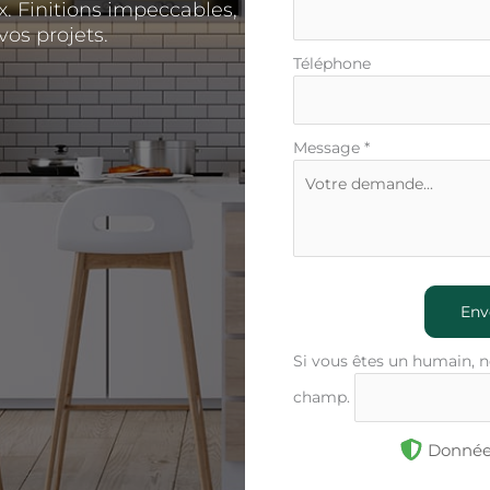
. Finitions impeccables,
vos projets.
Téléphone
Message
*
Env
Si vous êtes un humain, n
champ.
Données