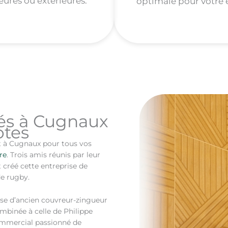
ieures ou extérieures.
optimale pour votre 
és à Cugnaux
otes
nt à Cugnaux pour tous vos
re
. Trois amis réunis par leur
nt créé cette entreprise de
de rugby.
tise d’ancien couvreur-zingueur
binée à celle de Philippe
commercial passionné de