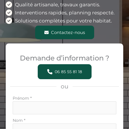
Qualité artisanale, travaux garantis.
Interventions rapides, planning respecté.
Solutions complètes pour votre habitat.
Contactez-nous
Demande d’information ?
06 85 55 81 18
ou
Formulaire
Prénom
*
simple
avec
téléphone
Nom
*