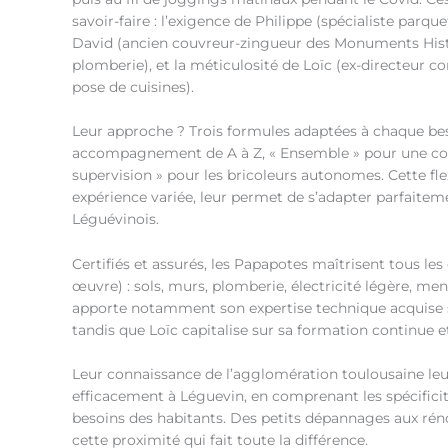
savoir-faire : l’exigence de Philippe (spécialiste parque
David (ancien couvreur-zingueur des Monuments Hist
plomberie), et la méticulosité de Loïc (ex-directeur
pose de cuisines).
Leur approche ? Trois formules adaptées à chaque bes
accompagnement de A à Z, « Ensemble » pour une coll
supervision » pour les bricoleurs autonomes. Cette flexi
expérience variée, leur permet de s’adapter parfaitem
Léguévinois.
Certifiés et assurés, les Papapotes maîtrisent tous les
œuvre) : sols, murs, plomberie, électricité légère, men
apporte notamment son expertise technique acquise su
tandis que Loïc capitalise sur sa formation continue et
Leur connaissance de l’agglomération toulousaine leu
efficacement à Léguevin, en comprenant les spécificité
besoins des habitants. Des petits dépannages aux réno
cette proximité qui fait toute la différence.