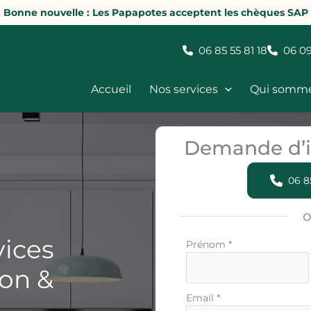
Bonne nouvelle : Les Papapotes acceptent les chèques SAP
06 85 55 81 18
06 09
Accueil
Nos services
Qui somm
Demande d’i
06 8
vices
Formulaire
Prénom
*
simple
ion &
avec
téléphone
Email
*