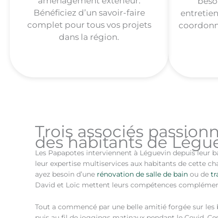
aménagement extérieur.
beso
Bénéficiez d’un savoir-faire
entretien
complet pour tous vos projets
coordonne
dans la région.
Trois associés passion
des habitants de Légu
Les Papapotes interviennent à Léguevin depuis leur ba
leur expertise multiservices aux habitants de cette
ayez besoin d’une
rénovation de salle de bain
ou de
tr
David et Loïc mettent leurs compétences complémenta
Tout a commencé par une belle amitié forgée sur les 
puis au fil de joggings matinaux pendant le Covid. Ces