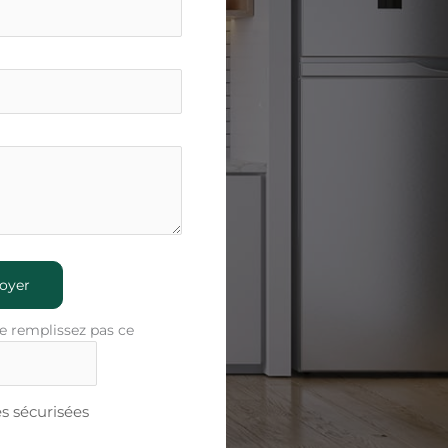
oyer
e remplissez pas ce
 sécurisées