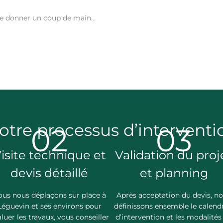
se donner un coup de main…
otre processus d’interventi
02
03
isite technique et
Validation du proj
devis détaillé
et planning
us nous déplaçons sur place à
Après acceptation du devis, n
Léguevin et ses environs pour
définissons ensemble le calendr
luer les travaux, vous conseiller
d’intervention et les modalités