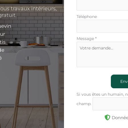
ous travaux intérieurs,
ratuit.
Téléphone
uevin
eur
Message
*
tis
de
é
Env
Si vous êtes un humain, n
champ.
Données