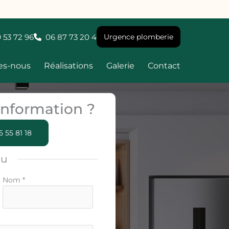
 53 72 96
06 87 73 20 4
Urgence plomberie
es-nous
Réalisations
Galerie
Contact
nformation ?
5 55 81 18
ou
Nom
*