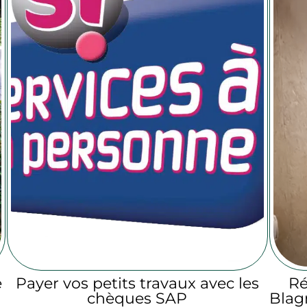
e
Payer vos petits travaux avec les
Ré
chèques SAP
Blagn