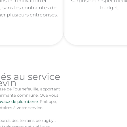
ins en rénovation et
surprise et respectueux
, sans les contraintes de
budget.
r plusieurs entreprises.
nés au service
evin
se de Tournefeuille, apportant
 charmante commune. Que vous
avaux de plomberie
, Philippe,
ires à votre service.
bords des terrains de rugby…
 trois papas ont uni leurs