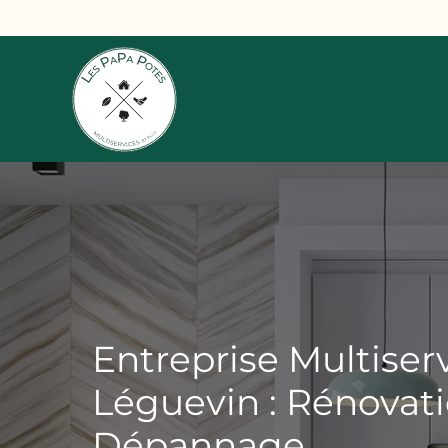
Aller
au
contenu
Entreprise Multiser
Léguevin : Rénovat
Dépannage