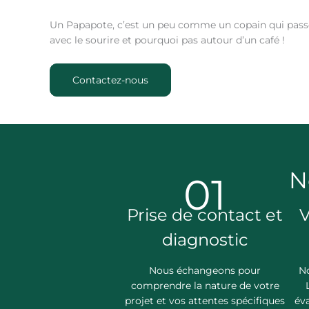
Un Papapote, c’est un peu comme un copain qui pas
avec le sourire et pourquoi pas autour d’un café !
Contactez-nous
N
01
Prise de contact et
V
diagnostic
Nous échangeons pour
No
comprendre la nature de votre
projet et vos attentes spécifiques
éva