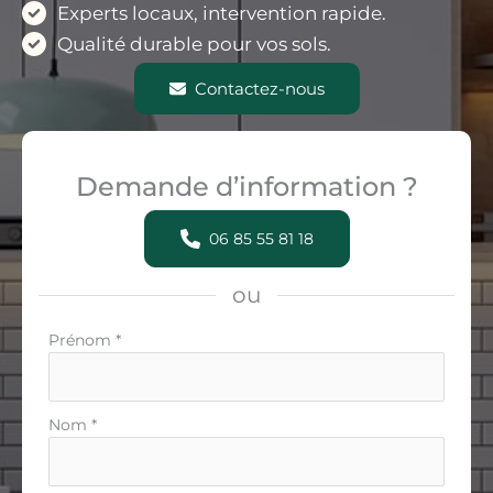
Experts locaux, intervention rapide.
Qualité durable pour vos sols.
Contactez-nous
Demande d’information ?
06 85 55 81 18
ou
Formulaire
Prénom
*
simple
avec
téléphone
Nom
*